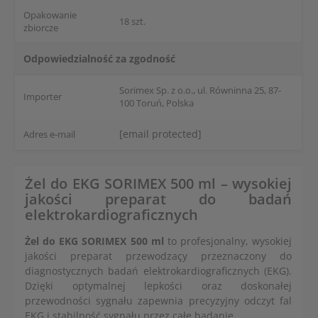
Opakowanie
18 szt.
zbiorcze
Odpowiedzialność za zgodność
Sorimex Sp. z o.o., ul. Równinna 25, 87-
Importer
100 Toruń, Polska
[email protected]
Adres e-mail
Żel do EKG SORIMEX 500 ml – wysokiej
jakości preparat do badań
elektrokardiograficznych
Żel do EKG SORIMEX 500 ml
to profesjonalny, wysokiej
jakości preparat przewodzaçy przeznaczony do
diagnostycznych badań elektrokardiograficznych (EKG).
Dzięki optymalnej lepkości oraz doskonałej
przewodności sygnału zapewnia precyzyjny odczyt fal
EKG i stabilność sygnału przez całe badanie.