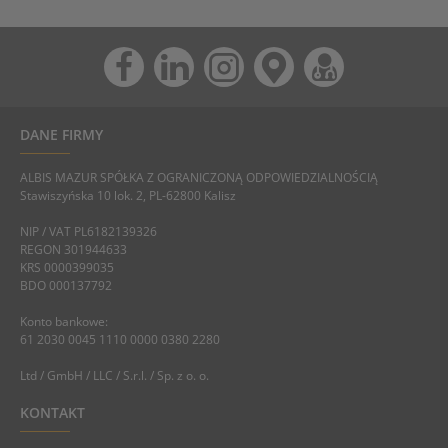
DANE FIRMY
ALBIS MAZUR SPÓŁKA Z OGRANICZONĄ ODPOWIEDZIALNOŚCIĄ
Stawiszyńska 10 lok. 2, PL-62800 Kalisz
NIP / VAT PL6182139326
REGON 301944633
KRS 0000399035
BDO 000137792
Konto bankowe:
61 2030 0045 1110 0000 0380 2280
Ltd / GmbH / LLC / S.r.l. / Sp. z o. o.
KONTAKT