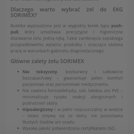
Dlaczego warto wybrać żel do EKG
SORIMEX?
Butelka wyposażona jest w wygodny korek typu
push-
pull
, który umożliwia precyzyjne i higieniczne
dozowanie żelu jedną ręką. Takie zamknięcie zapobiega
przypadkowemu wylaniu produktu i znacząco ułatwia
pracę w warunkach gabinetu diagnostycznego.
Główne zalety żelu SORIMEX
Nie toksyczny
, bezbarwny i całkowicie
bezzapachowy – gwarantuje pełen komfort
pacjentowi oraz personelowi medycznemu.
Nie zawiera formaldehydu, soli, lateksu ani PVC –
minimalizuje ryzyko reakcji alergicznych i
podrażnień skóry.
Hipoalergiczny
i w pełni rozpuszczalny w wodzie
– łatwo zmywa się ze skóry, nie pozostawia
tłustych śladów ani osadu.
Wysoka jakość potwierdzona certyfikatami ISO.