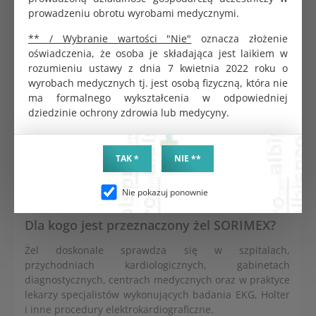
obejmujący projektowanie, produkcję i dystrybucję
prowadzeniu obrotu wyrobami medycznymi.
wyrobów medycznych.
** / Wybranie wartości "Nie"
oznacza złożenie
Pakowanie i trwałość
oświadczenia, że osoba je składająca jest laikiem w
rozumieniu ustawy z dnia 7 kwietnia 2022 roku o
Opakowanie jednostkowe:
1 sztuka (butelka 500
wyrobach medycznych tj. jest osobą fizyczną, która nie
ml)
ma formalnego wykształcenia w odpowiedniej
Opakowanie zbiorcze:
karton zawierający 18
dziedzinie ochrony zdrowia lub medycyny.
sztuk
Termin ważności:
36 miesięcy od daty produkcji
Warunki przechowywania:
Przechowywać w
TAK *
NIE **
oryginalnym opakowaniu, w temperaturze 0°C – 35°C, w
chłodnym i suchym miejscu, z dala od bezpośredniego
Nie pokazuj ponownie
działania promieni słonecznych.
Dla kogo jest przeznaczony żel SORIMEX?
Żel doskonale sprawdza się w szpitalach,
przychodniach kardiologicznych, gabinetach
diagnostycznych, centrach medycznych oraz w praktyce
lekarzy specjalistów wykonujących badania EKG, Holter
i inne procedury elektrokardiograficzne.