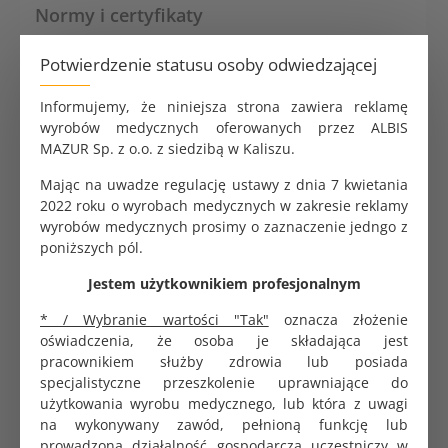
Normy i certyfikaty
Żel do EKG SORIMEX to wyrób medyczny klasy I zgodny
Potwierdzenie statusu osoby odwiedzającej
z Rozporządzeniem Parlamentu Europejskiego i Rady
(UE) 2017/745 (MDR). Produkt spełnia rygorystyczne
Informujemy, że niniejsza strona zawiera reklamę
wymagania następujących norm:
wyrobów medycznych oferowanych przez ALBIS
MAZUR Sp. z o.o. z siedzibą w Kaliszu.
EN ISO 13485 – system zarządzania jakością
wyrobów medycznych
Mając na uwadze regulację ustawy z dnia 7 kwietania
EN ISO 10993-1 – ogólna ocena biologiczna
2022 roku o wyrobach medycznych w zakresie reklamy
wyrobów medycznych
wyrobów medycznych prosimy o zaznaczenie jedngo z
EN ISO 10993-11 – badanie toksyczności
poniższych pól.
ogólnoustrojowej
EN ISO 10993-23 – ocena drażniącego działania
Jestem użytkownikiem profesjonalnym
na skórę
EN ISO 15223-1 – symbole graficzne na wyrobach
* / Wybranie wartości "Tak"
oznacza złożenie
medycznych
oświadczenia, że osoba je składająca jest
EN ISO 20417 – informacje dostarczane przez
pracownikiem służby zdrowia lub posiada
producenta
specjalistyczne przeszkolenie uprawniające do
użytkowania wyrobu medycznego, lub która z uwagi
Firma SORIMEX posiada certyfikat
EN ISO 13485
wydany
na wykonywany zawód, pełnioną funkcję lub
przez Polskie Centrum Badań i Certyfikacji S.A.,
prowadzoną działalność gospodarczą uczestniczy w