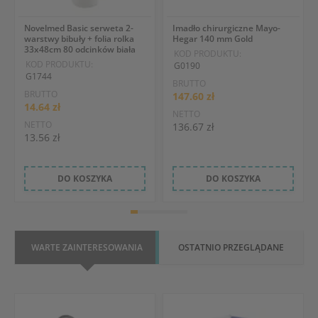
Novelmed Basic serweta 2-
Imadło chirurgiczne Mayo-
warstwy bibuły + folia rolka
Hegar 140 mm Gold
33x48cm 80 odcinków biała
KOD PRODUKTU:
KOD PRODUKTU:
G0190
G1744
BRUTTO
BRUTTO
147.60 zł
14.64 zł
NETTO
NETTO
136.67 zł
13.56 zł
DO KOSZYKA
DO KOSZYKA
WARTE ZAINTERESOWANIA
OSTATNIO PRZEGLĄDANE