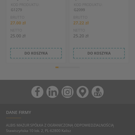
KOD PRODUKTU:
KOD PRODUKTU:
G1279
G2099
BRUTTO
BRUTTO
27.00 zł
27.22 zł
NETTO
NETTO
25.00 zł
25.20 zł
DO KOSZYKA
DO KOSZYKA
DANE FIRMY
ALBIS MAZUR SPÓŁKA Z OGRANICZONĄ ODPOWIEDZIALNOŚCIĄ
Stawiszyńska 10 lok. 2, PL-62800 Kalisz