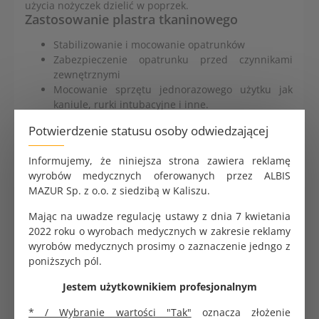
użycia nożyczek dzielić w poprzek.
Zastosowanie plastra tkaninowego
Stabilizowanie i mocowanie opatrunków
Zabezpieczenie opatrunku przed czynnikami
zewnętrznymi
Mocowanie sprzętu jednorazowego użytku jak
kaniule, rurki intubacyjne i inne.
Właściwości przylepca tkaninowego
Potwierdzenie statusu osoby odwiedzającej
Wysokiej jakości tkanina bawełniana
Informujemy, że niniejsza strona zawiera reklamę
Wodoodporny klej akrylowy
wyrobów medycznych oferowanych przez ALBIS
Bardzo dobra przylepność do skóry
MAZUR Sp. z o.o. z siedzibą w Kaliszu.
Hypoalergiczny
Wysoka wytrzymałość mechaniczna
Mając na uwadze regulację ustawy z dnia 7 kwietania
Bez zawartości lateksu
2022 roku o wyrobach medycznych w zakresie reklamy
wyrobów medycznych prosimy o zaznaczenie jedngo z
poniższych pól.
Jestem użytkownikiem profesjonalnym
* / Wybranie wartości "Tak"
oznacza złożenie