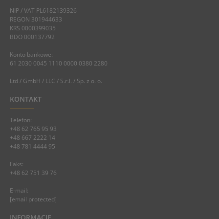
NIP / VAT PL6182139326
REGON 301944633
KRS 0000399035
BDO 000137792
Konto bankowe:
61 2030 0045 1110 0000 0380 2280
Ltd / GmbH / LLC / S.r.l. / Sp. z o. o.
KONTAKT
Telefon:
+48 62 765 95 93
+48 667 2222 14
+48 781 4444 95
Faks:
+48 62 751 39 76
E-mail:
[email protected]
INFORMACJE