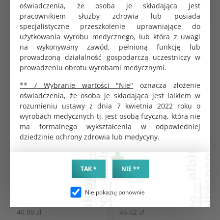
oświadczenia, że osoba je składająca jest
PRODUKTY POWIĄZANE
CHĘTNIE KUPOWANE
pracownikiem służby zdrowia lub posiada
specjalistyczne przeszkolenie uprawniające do
użytkowania wyrobu medycznego, lub która z uwagi
na wykonywany zawód, pełnioną funkcję lub
prowadzoną działalność gospodarczą uczestniczy w
prowadzeniu obrotu wyrobami medycznymi.
** / Wybranie wartości "Nie"
oznacza złożenie
oświadczenia, że osoba je składająca jest laikiem w
rozumieniu ustawy z dnia 7 kwietnia 2022 roku o
wyrobach medycznych tj. jest osobą fizyczną, która nie
ma formalnego wykształcenia w odpowiedniej
dziedzinie ochrony zdrowia lub medycyny.
m
Wziernik metalowy Cusco
Kleszcze Halsted-Mosquito
rozmiar S
proste 120 mm
KOD PRODUKTU:
KOD PRODUKTU:
TAK *
NIE **
G0387
G1646
BRUTTO
BRUTTO
44.06 zł
50.35 zł
Nie pokazuj ponownie
NETTO
NETTO
40.80 zł
46.62 zł