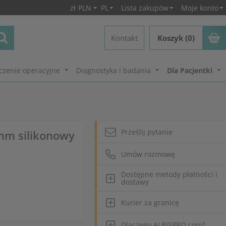
zł
PLN
PL
Lista zakupów
Moje konto
Kontakt
Koszyk (0)
czenie operacyjne
Diagnostyka i badania
Dla Pacjentki
Prześlij pytanie
5mm silikonowy
Umów rozmowę
Dostępne metody płatności i
dostawy
Kurier za granicę
Dlaczego ALBISPRO.com?