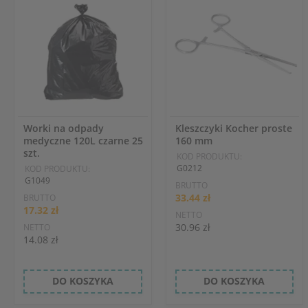
Worki na odpady
Kleszczyki Kocher proste
medyczne 120L czarne 25
160 mm
szt.
KOD PRODUKTU:
G0212
KOD PRODUKTU:
G1049
BRUTTO
33.44 zł
BRUTTO
17.32 zł
NETTO
30.96 zł
NETTO
14.08 zł
DO KOSZYKA
DO KOSZYKA