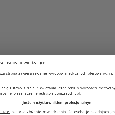
usu osoby odwiedzającej
jsza strona zawiera reklamę wyrobów medycznych oferowanych p
u.
lację ustawy z dnia 7 kwietania 2022 roku o wyrobach medyczny
osimy o zaznaczenie jedngo z poniższych pól.
Jestem użytkownikiem profesjonalnym
 "Tak"
oznacza złożenie oświadczenia, że osoba je składająca je