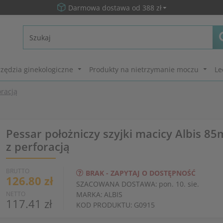
Darmowa dostawa od 388 zł
zędzia ginekologiczne
Produkty na nietrzymanie moczu
Le
oracją
Pessar położniczy szyjki macicy Albis 8
z perforacją
BRUTTO
BRAK - ZAPYTAJ O DOSTĘPNOŚĆ
126.80 zł
SZACOWANA DOSTAWA:
pon. 10. sie.
NETTO
MARKA:
ALBIS
117.41 zł
KOD PRODUKTU:
G0915