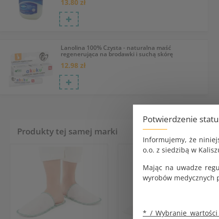
13.80 zł
Lanolina 100% Czysta - naturalna maść
regenerująca na brodawki i suchą skórę
12.98 zł
Potwierdzenie stat
Produkty tej samej marki
Informujemy, że ninie
o.o. z siedzibą w Kalisz
Mając na uwadze regu
wyrobów medycznych pr
* / Wybranie wartości