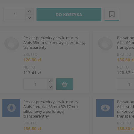
DO KOSZYKA
Pessar położniczy szyjki macicy
Pessar po
Albis 65mm silikonowy z perforacją
Albis 60m
transparenty
transpar
BRUTTO
BRUTTO
126.80 zł
136.80 z
NETTO
NETTO
117.41 zł
126.67 z
Pessar położniczy szyjki macicy
Pessar po
Albis średnica 65mm 32/17mm
Albis śr
silikonowy z perforacją
silikonow
transparentny
transpar
BRUTTO
BRUTTO
136.80 zł
136.80 z