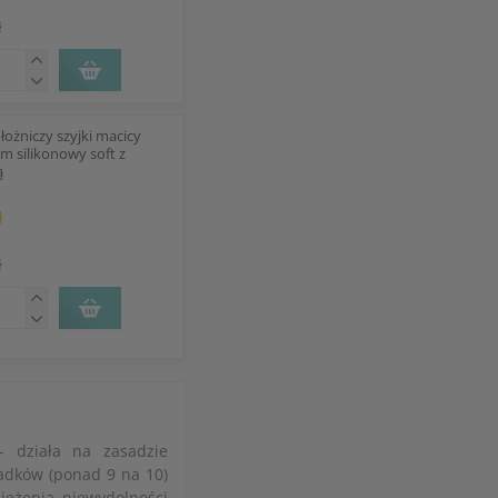
ł
łożniczy szyjki macicy
m silikonowy soft z
ą
ł
ł
- działa na zasadzie
padków (ponad 9 na 10)
ieżenia niewydolności