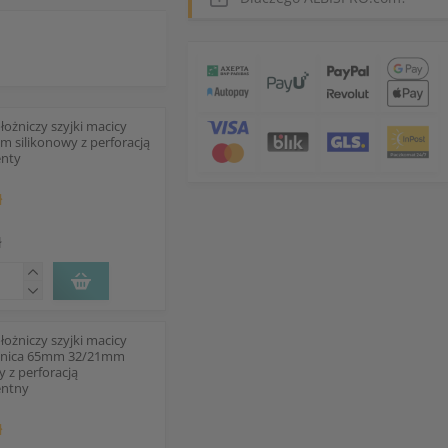
łożniczy szyjki macicy
m silikonowy z perforacją
enty
ł
ł
łożniczy szyjki macicy
ednica 65mm 32/21mm
y z perforacją
entny
ł