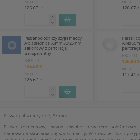
NETTO
NETTO
126.67 zł
126.67 z
Pessar położniczy szyjki macicy
Pessar po
Albis średnica 65mm 32/25mm
Albis 55m
silikonowy z perforacją
perforacj
transparentny
BRUTTO
BRUTTO
126.80 z
136.80 zł
NETTO
NETTO
117.41 z
126.67 zł
Pessar położniczy nr 7; 85 mm
Pessar kołnierzowy, zwany również pessarem położniczym 
hamowania skracania się szyjki macicy. W znacznej ilości przy
zastępuje konieczność przeprowadzania operacji w celu zapob