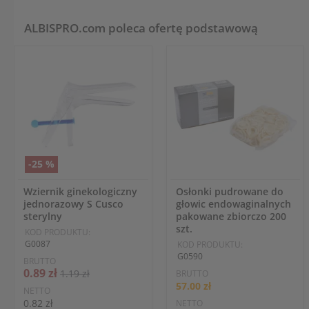
ALBISPRO.com poleca ofertę podstawową
-25 %
Wziernik ginekologiczny
Osłonki pudrowane do
jednorazowy S Cusco
głowic endowaginalnych
sterylny
pakowane zbiorczo 200
szt.
KOD PRODUKTU:
G0087
KOD PRODUKTU:
G0590
BRUTTO
0.89 zł
1.19 zł
BRUTTO
57.00 zł
NETTO
0.82 zł
NETTO