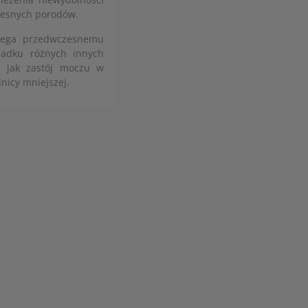
zesnych porodów.
ulega przedwczesnemu
padku różnych innych
ch jak zastój moczu w
nicy mniejszej.